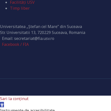
Facilități USV
Timp liber
Contact
Universitatea „Ștefan cel Mare” din Suceava
Str. Universitatii 13, 720229 Suceava, Romania
Email: secretariat@fia.usv.ro
Facebook / FIA
Sari la conținut
Deschide bara de unelte
Instrumente de accesibilitate