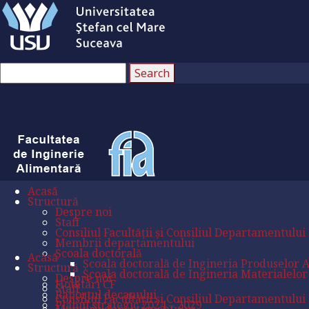
Acasă
Structură
Despre noi
Staff
Consiliul Facultății și Consiliul Departamentului
Membrii departamentului
Școala doctorală
Acasă
Școala doctorală de Ingineria Produselor 
Structură
Școala doctorală de Ingineria Materialelor
Despre noi
Hotătâri CF
Staff
Raportul decanului
Consiliul Facultății și Consiliul Departamentului
Planul strategic 2024 – 2029