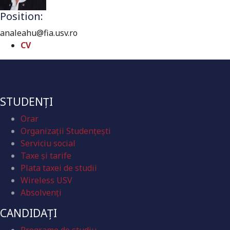
Position:
analeahu@fia.usv.ro
CV
STUDENȚI
Orar
Organizaţii Studenţeşti
Serviciu social
Taxe și tarife
Plata taxei de studii
Wireless USV
Absolvenţi
CANDIDAȚI