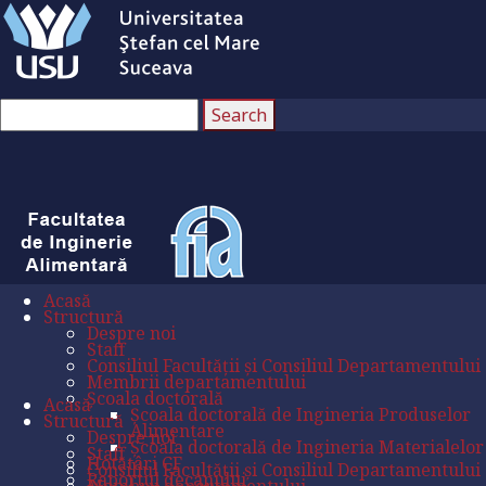
Acasă
Structură
Despre noi
Staff
Consiliul Facultății și Consiliul Departamentului
Membrii departamentului
Școala doctorală
Acasă
Școala doctorală de Ingineria Produselor
Structură
Alimentare
Despre noi
Școala doctorală de Ingineria Materialelor
Staff
Hotătâri CF
Consiliul Facultății și Consiliul Departamentului
Raportul decanului