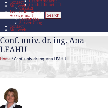
Gradul didactic l
Contact
Gradul didactic ll
Site vechi
CAZĂRI
Locuri de muncă
Acces e-mail
Server FIA
Server Google
Contact
Site vechi
Conf. univ. dr. ing. Ana
LEAHU
Home
/
Conf. univ. dr. ing. Ana LEAHU