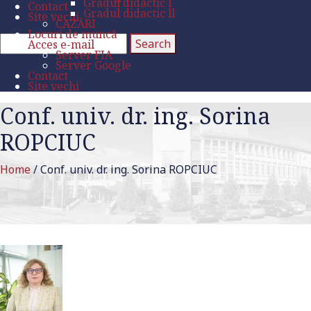
Gradul didactic l
Contact
Gradul didactic ll
Site vechi
CAZĂRI
Locuri de muncă
Acces e-mail
Server FIA
Server Google
Contact
Site vechi
Conf. univ. dr. ing. Sorina
ROPCIUC
Home
/
Conf. univ. dr. ing. Sorina ROPCIUC