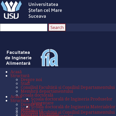
Acasă
Structură
Despre noi
Staff
Consiliul Facultății și Consiliul Departamentului
Membrii departamentului
Școala doctorală
Acasă
Școala doctorală de Ingineria Produselor
Structură
Alimentare
Despre noi
Școala doctorală de Ingineria Materialelor
Staff
Hotătâri CF
Consiliul Facultății și Consiliul Departamentului
Raportul decanului