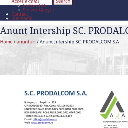
Acces e-mail
Server FIA
Server Google
Contact
Site vechi
Anunț Intership SC. PRODAL
Home
/
anunturi
/
Anunț Intership SC. PRODALCOM S.A