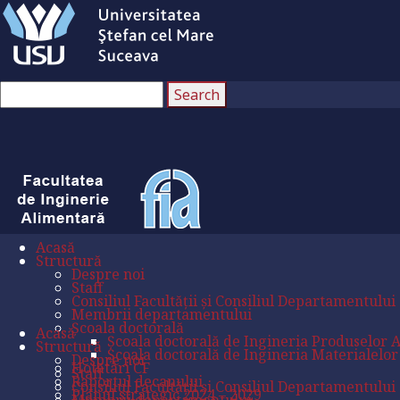
Acasă
Structură
Despre noi
Staff
Consiliul Facultății și Consiliul Departamentului
Membrii departamentului
Școala doctorală
Acasă
Școala doctorală de Ingineria Produselor 
Structură
Școala doctorală de Ingineria Materialelor
Despre noi
Hotătâri CF
Staff
Raportul decanului
Consiliul Facultății și Consiliul Departamentului
Planul strategic 2024 – 2029