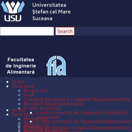
Acasă
Structură
Despre noi
Staff
Consiliul Facultății și Consiliul Departamentului
Membrii departamentului
Școala doctorală
Acasă
Școala doctorală de Ingineria Produselor
Structură
Alimentare
Despre noi
Școala doctorală de Ingineria Materialelor
Staff
Hotătâri CF
Consiliul Facultății și Consiliul Departamentului
Raportul decanului