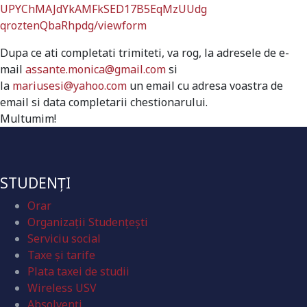
UPYChMAJdYkAMFkSED17B5EqMzUUdg
qroztenQbaRhpdg/viewform
Dupa ce ati completati trimiteti, va rog, la adresele de e-
mail
assante.monica@gmail.com
si
la
mariusesi@yahoo.com
un email cu adresa voastra de
email si data completarii chestionarului.
Multumim!
STUDENȚI
Orar
Organizaţii Studenţeşti
Serviciu social
Taxe și tarife
Plata taxei de studii
Wireless USV
Absolvenţi