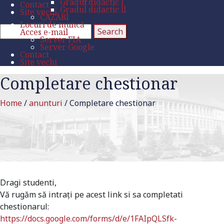
Gradul didactic l
Contact
Gradul didactic ll
Site vechi
CAZĂRI
Locuri de muncă
Acces e-mail
Server FIA
Server Google
Contact
Site vechi
Completare chestionar
Home
/
anunturi
/
Completare chestionar
Dragi studenti,
Vă rugăm să intrați pe acest link si sa completati
chestionarul:
https://docs.google.com/forms/
d/e/1FAIpQLSfk-