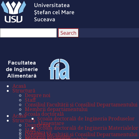
Acasă
Structură
Despre noi
Staff
Consiliul Facultății și Consiliul Departamentului
Membrii departamentului
Școala doctorală
Acasă
Școala doctorală de Ingineria Produselor
Structură
Alimentare
Despre noi
Școala doctorală de Ingineria Materialelor
Staff
Hotătâri CF
Consiliul Facultății și Consiliul Departamentului
Raportul decanului