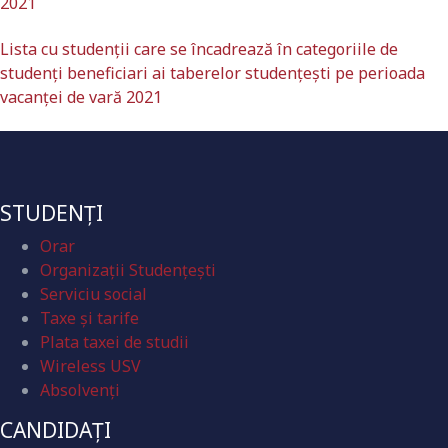
2021
Lista cu studenţii care se încadrează în categoriile de
studenți beneficiari ai taberelor studențești pe perioada
vacanței de vară 2021
STUDENȚI
Orar
Organizaţii Studenţeşti
Serviciu social
Taxe și tarife
Plata taxei de studii
Wireless USV
Absolvenţi
CANDIDAȚI