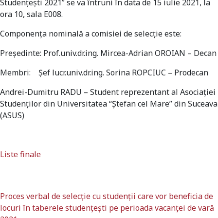
Studențești 2021” se va întruni în data de 15 iulie 2021, la
ora 10, sala E008.
Componenţa nominală a comisiei de selecție este:
Președinte:
Prof.univ.dr.ing. Mircea-Adrian OROIAN
– Decan
Membri: Șef lucr.univ.dr.ing. Sorina ROPCIUC – Prodecan
Andrei-Dumitru RADU – Student reprezentant al Asociației
Studenţilor din Universitatea “Ștefan cel Mare” din Suceava
(ASUS)
Liste finale
Proces verbal de selecție cu studenții care vor beneficia de
locuri în taberele studențești pe perioada vacanței de vară