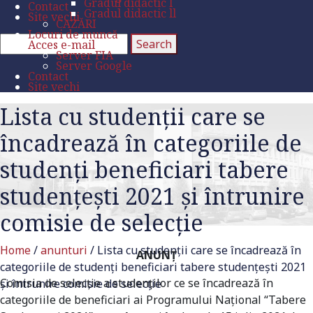
Gradul didactic l
Contact
Gradul didactic ll
Site vechi
CAZĂRI
Locuri de muncă
Acces e-mail
Server FIA
Server Google
Contact
Site vechi
Lista cu studenţii care se
încadrează în categoriile de
studenți beneficiari tabere
studențești 2021 și întrunire
comisie de selecție
Home
/
anunturi
/
Lista cu studenţii care se încadrează în
ANUNŢ
categoriile de studenți beneficiari tabere studențești 2021
Comisia de selecţie a studenților ce se încadrează în
și întrunire comisie de selecție
categoriile de beneficiari ai Programului Național “Tabere