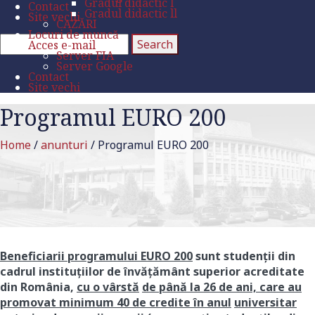
Gradul didactic l
Contact
Gradul didactic ll
Site vechi
CAZĂRI
Locuri de muncă
Acces e-mail
Server FIA
Server Google
Contact
Site vechi
Programul EURO 200
Home
/
anunturi
/
Programul EURO 200
Beneficiarii programului EURO 200
sunt studenţii din
cadrul instituţiilor de învăţământ superior acreditate
din România,
cu o vârstă
de până la 26 de ani, care au
promovat minimum 40 de credite în anul
universitar