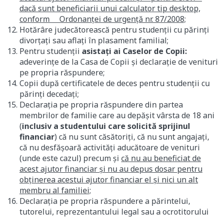
dacă sunt beneficiarii unui calculator tip desktop,
conform Ordonanţei de urgenţă nr. 87/2008;
Hotărâre judecătorească pentru studenţii cu părinţi
divorţaţi sau aflaţi în plasament familial;
Pentru studenţii
asistaţi ai Caselor de Copii:
adeverinţe de la Casa de Copii şi declaraţie de venituri
pe propria răspundere;
Copii după certificatele de deces pentru studenţii cu
părinţi decedaţi;
Declaraţia pe propria răspundere din partea
membrilor de familie care au depăşit vârsta de 18 ani
(
inclusiv a studentului care solicită sprijinul
financiar
) că nu sunt căsătoriţi, că nu sunt angajaţi,
că nu desfăşoară activităţi aducătoare de venituri
(unde este cazul) precum şi
că nu au beneficiat de
acest ajutor financiar şi nu au depus dosar pentru
obţinerea acestui ajutor financiar el şi nici un alt
membru al familiei;
Declaraţia pe propria răspundere a părintelui,
tutorelui, reprezentantului legal sau a ocrotitorului