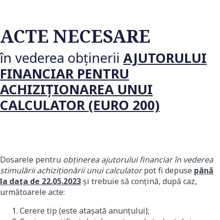
ACTE NECESARE
în vederea obţinerii
AJUTORULUI
FINANCIAR PENTRU
ACHIZIŢIONAREA UNUI
CALCULATOR (EURO 200)
Dosarele pentru
obţinerea ajutorului financiar în vederea
stimulării achiziţionării unui calculator
pot fi depuse
până
la data de
22
.05.2023
şi trebuie să conţină, după caz,
următoarele acte:
Cerere tip (este atașată anunțului);