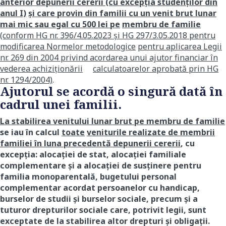
anterior depunerii cererii (cu excepţia studenţilor din
anul I)
şi care provin din familii cu un venit brut lunar
mai mic sau egal cu 500 lei pe
membru de familie
(conform HG nr. 396/4.05.2023 și HG 297/3.05.2018 pentru
modificarea Normelor metodologice
pentru aplicarea Legii
nr. 269 din 2004 privind acordarea unui ajutor financiar în
vederea achiziționării
calculatoarelor aprobată prin HG
nr. 1294/2004)
.
Ajutorul se acordă o singură dată în
cadrul unei familii.
La stabilirea venitului lunar brut pe membru de familie
se iau în calcul
toate
veniturile realizate de membrii
familiei în luna precedentă depunerii cererii
, cu
excepţia: alocaţiei de stat, alocației familiale
complementare şi a alocației de susţinere pentru
familia monoparentală, bugetului personal
complementar acordat persoanelor cu handicap,
burselor de studii şi burselor sociale, precum şi a
tuturor drepturilor sociale care, potrivit legii, sunt
exceptate de la stabilirea altor drepturi şi obligaţii.