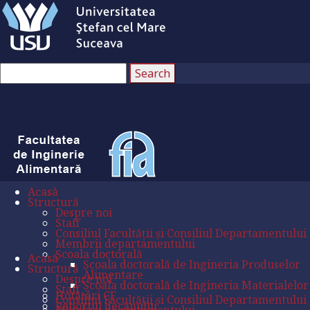
Acasă
Structură
Despre noi
Staff
Consiliul Facultății și Consiliul Departamentului
Membrii departamentului
Școala doctorală
Acasă
Școala doctorală de Ingineria Produselor
Structură
Alimentare
Despre noi
Școala doctorală de Ingineria Materialelor
Staff
Hotătâri CF
Consiliul Facultății și Consiliul Departamentului
Raportul decanului