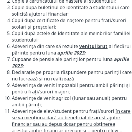
Copie a certificatului de naştere al studentului;
Copie după buletinul de identitate a studentului care
solicită ajutorul financiar;
Copii după certificate de naştere pentru fraţi/surori
şcolari şi preşcolari;
Copii după actele de identitate ale membrilor familiei
studentului;
Adeverinţă din care să rezulte
venitul brut
al fiecărui
părinte pentru luna
aprilie 2023;
Cupoane de pensie ale părinţilor pentru luna
aprilie
2023;
Declaraţie pe propria răspundere pentru părinţii care
nu lucrează şi nu realizează
Adeverinţă de venit impozabil pentru ambii părinţi şi
pentru fraţi/surori majori;
Adeverinţe de venit agricol (lunar sau anual) pentru
ambii părinţi;
Adeverinţe de elev/student pentru fraţi/surori
în care
se va menţiona dacă au beneficiat de acest ajutor
financiar sau au depus dosar pentru obţinerea
acestui ajutor financiar precum şi – pentru elevi –