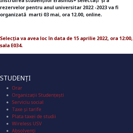
Instruirea studenţilor Erasmus+ selectaţi şi a
rezervelor pentru anul universitar 2022 -2023 va fi
organizată marti 03 mai, ora 12.00, online.
Selecția va avea loc în data de 15 aprilie 2022, ora 12:00,
sala E034.
STUDENȚI
Orar
Organizaţii Studenţeşti
Serviciu social
Taxe și tarife
Plata taxei de studii
Wireless USV
Absolvenţi