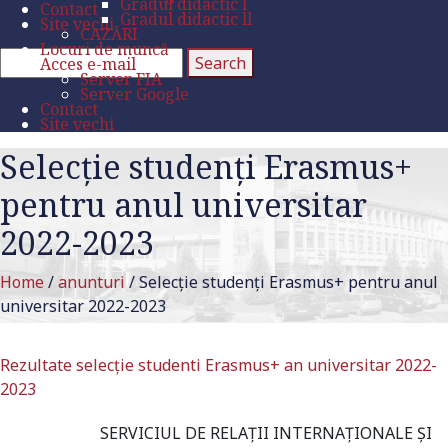
Gradul didactic l
Contact
Gradul didactic ll
Site vechi
CAZĂRI
Locuri de muncă
Acces e-mail
Server FIA
Server Google
Contact
Site vechi
Selecție studenți Erasmus+
pentru anul universitar
2022-2023
Home
/
anunturi
/
Selecție studenți Erasmus+ pentru anul
universitar 2022-2023
Rezultate selecție studenti Erasmus+ an universitar 2022-
2023
SERVICIUL DE RELAȚII INTERNAȚIONALE ȘI