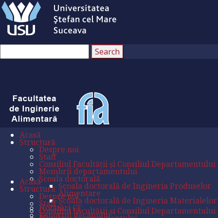
Acasă
Structură
Despre noi
Staff
Consiliul Facultății și Consiliul Departamentului
Membrii departamentului
Școala doctorală
Acasă
Școala doctorală de Ingineria Produselor
Structură
Alimentare
Despre noi
Școala doctorală de Ingineria Materialelor
Staff
Hotătâri CF
Consiliul Facultății și Consiliul Departamentului
Raportul decanului