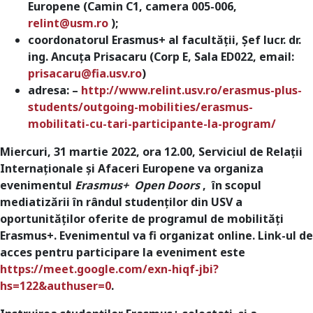
Europene (Camin C1, camera 005-006,
relint@usm.ro
);
coordonatorul Erasmus+ al facultăţii, Șef lucr. dr.
ing. Ancuța Prisacaru (Corp E, Sala ED022, email:
prisacaru@fia.usv.ro
)
adresa:
–
http://www.relint.usv.ro/erasmus-plus-
students/outgoing-mobilities/erasmus-
mobilitati-cu-tari-participante-la-program/
Miercuri, 31 martie 2022, ora 12.00, Serviciul de Relații
Internaționale și Afaceri Europene va organiza
evenimentul
Erasmus+ Open Doors
, în scopul
mediatizării în rândul studenților din USV a
oportunităților oferite de programul de mobilități
Erasmus+. Evenimentul va fi organizat online. Link-ul de
acces pentru participare la eveniment este
https://meet.google.com/exn-hiqf-jbi?
hs=122&authuser=0
.